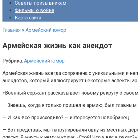
Советы призывникам
Фильмы о войне
Карта сайта
Главная
»
Армейский юмор
Армейская жизнь как анекдот
Рубрика:
Армейский юмор
Армейская жизнь всегда сопряжена с уникальными и неп
анекдотов, который иллюстрирует некоторые аспекты ар
«Военный сержант рассказывает новому рекруту о своем
— Знаешь, когда я только пришел в армию, был главным
— И как все происходило? — интересуется новобранец.
— Вот представь, мы патрулировали одну из местных дере
опасно. Я мчусь к нему и кричу: «Стой! Что у вас в руках?»