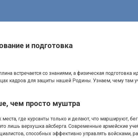
ование и подготовка
плина встречается со знаниями, а физическая подготовка и
ах кадров для защиты нашей Родины. Узнаем, чему там уча
ше, чем просто муштра
еста, где курсанты только и делают, что маршируют, бега
 это лишь верхушка айсберга. Современные армейские уч
иалистов, способных эффективно управлять войсками, ра