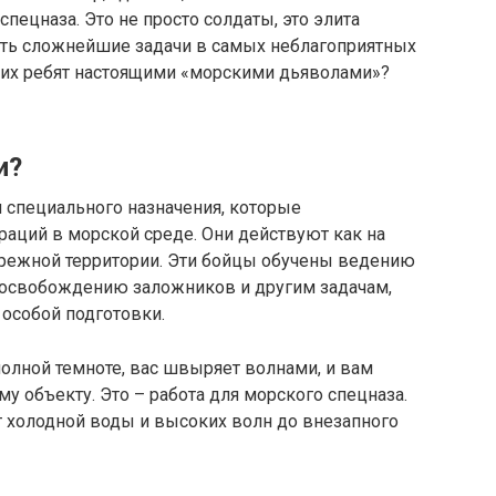
пецназа. Это не просто солдаты, это элита
ть сложнейшие задачи в самых неблагоприятных
 этих ребят настоящими «морскими дьяволами»?
и?
 специального назначения, которые
аций в морской среде. Они действуют как на
рибрежной территории. Эти бойцы обучены ведению
 освобождению заложников и другим задачам,
особой подготовки.
полной темноте, вас швыряет волнами, и вам
у объекту. Это – работа для морского спецназа.
т холодной воды и высоких волн до внезапного