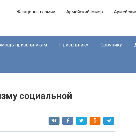
Женщины в армии
Армейский юмор
Армейски
омощь призывникам
Призывнику
Срочнику
изму социальной