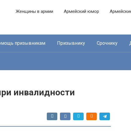
Женщины в армии
Армейский юмор
Армейски
омощь призывникам
Призывнику
Срочнику
ри инвалидности