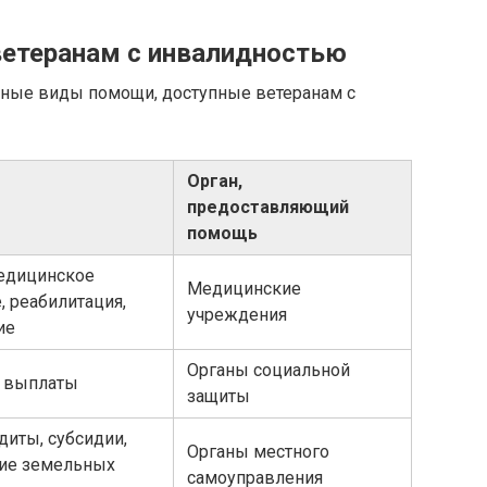
ветеранам с инвалидностью
овные виды помощи, доступные ветеранам с
Орган,
предоставляющий
помощь
едицинское
Медицинские
 реабилитация,
учреждения
ие
Органы социальной
 выплаты
защиты
диты, субсидии,
Органы местного
ие земельных
самоуправления