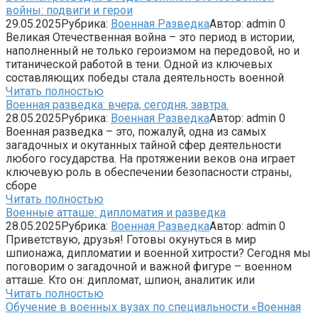
войны: подвиги и герои
29.05.2025
Рубрика:
Военная Разведка
Автор:
admin
0
Великая Отечественная война – это период в истории,
наполненный не только героизмом на передовой, но и
титанической работой в тени. Одной из ключевых
составляющих победы стала деятельность военной
Читать полностью
Военная разведка: вчера, сегодня, завтра.
28.05.2025
Рубрика:
Военная Разведка
Автор:
admin
0
Военная разведка – это, пожалуй, одна из самых
загадочных и окутанных тайной сфер деятельности
любого государства. На протяжении веков она играет
ключевую роль в обеспечении безопасности страны,
сборе
Читать полностью
Военные атташе: дипломатия и разведка
28.05.2025
Рубрика:
Военная Разведка
Автор:
admin
0
Приветствую, друзья! Готовы окунуться в мир
шпионажа, дипломатии и военной хитрости? Сегодня мы
поговорим о загадочной и важной фигуре – военном
атташе. Кто он: дипломат, шпион, аналитик или
Читать полностью
Обучение в военных вузах по специальности «Военная