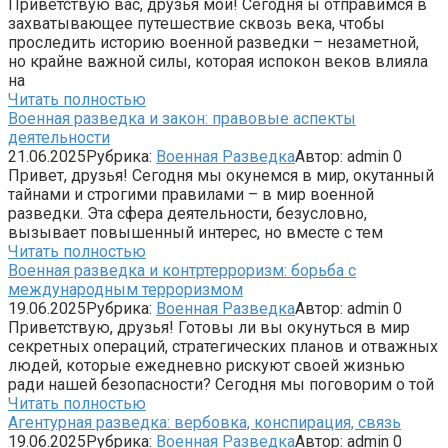
Приветствую вас, друзья мои! Сегодня ы отправимся в
захватывающее путешествие сквозь века, чтобы
проследить историю военной разведки – незаметной,
но крайне важной силы, которая испокон веков влияла
на
Читать полностью
Военная разведка и закон: правовые аспекты
деятельности
21.06.2025
Рубрика:
Военная Разведка
Автор:
admin
0
Привет, друзья! Сегодня мы окунемся в мир, окутанный
тайнами и строгими правилами – в мир военной
разведки. Эта сфера деятельности, безусловно,
вызывает повышенный интерес, но вместе с тем
Читать полностью
Военная разведка и контртерроризм: борьба с
международным терроризмом
19.06.2025
Рубрика:
Военная Разведка
Автор:
admin
0
Приветствую, друзья! Готовы ли вы окунуться в мир
секретных операций, стратегических планов и отважных
людей, которые ежедневно рискуют своей жизнью
ради нашей безопасности? Сегодня мы поговорим о той
Читать полностью
Агентурная разведка: вербовка, конспирация, связь
19.06.2025
Рубрика:
Военная Разведка
Автор:
admin
0