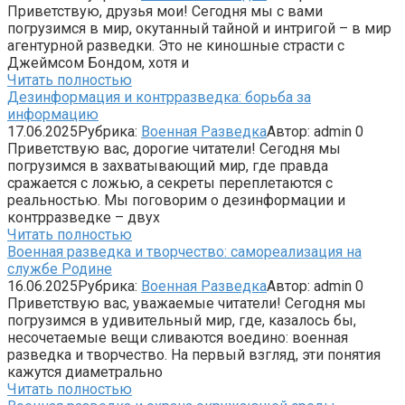
Приветствую, друзья мои! Сегодня мы с вами
погрузимся в мир, окутанный тайной и интригой – в мир
агентурной разведки. Это не киношные страсти с
Джеймсом Бондом, хотя и
Читать полностью
Дезинформация и контрразведка: борьба за
информацию
17.06.2025
Рубрика:
Военная Разведка
Автор:
admin
0
Приветствую вас, дорогие читатели! Сегодня мы
погрузимся в захватывающий мир, где правда
сражается с ложью, а секреты переплетаются с
реальностью. Мы поговорим о дезинформации и
контрразведке – двух
Читать полностью
Военная разведка и творчество: самореализация на
службе Родине
16.06.2025
Рубрика:
Военная Разведка
Автор:
admin
0
Приветствую вас, уважаемые читатели! Сегодня мы
погрузимся в удивительный мир, где, казалось бы,
несочетаемые вещи сливаются воедино: военная
разведка и творчество. На первый взгляд, эти понятия
кажутся диаметрально
Читать полностью