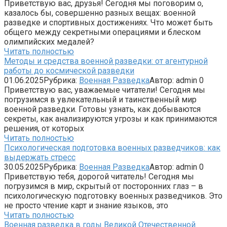
Приветствую вас, друзья! Сегодня мы поговорим о,
казалось бы, совершенно разных вещах: военной
разведке и спортивных достижениях. Что может быть
общего между секретными операциями и блеском
олимпийских медалей?
Читать полностью
Методы и средства военной разведки: от агентурной
работы до космической разведки
01.06.2025
Рубрика:
Военная Разведка
Автор:
admin
0
Приветствую вас, уважаемые читатели! Сегодня мы
погрузимся в увлекательный и таинственный мир
военной разведки. Готовы узнать, как добываются
секреты, как анализируются угрозы и как принимаются
решения, от которых
Читать полностью
Психологическая подготовка военных разведчиков: как
выдержать стресс
30.05.2025
Рубрика:
Военная Разведка
Автор:
admin
0
Приветствую тебя, дорогой читатель! Сегодня мы
погрузимся в мир, скрытый от посторонних глаз – в
психологическую подготовку военных разведчиков. Это
не просто чтение карт и знание языков, это
Читать полностью
Военная разведка в годы Великой Отечественной