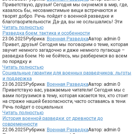
Приветствую, друзья! Сегодня мы окунемся в мир, где,
казалось бы, несовместимые вещи встречаются и
творят добро. Речь пойдет о военной разведке и
благотворительности. Да-да, вы не ослышались! Эти
Читать полностью
Разведка боем: тактика и особенности
23.06.2025
Рубрика:
Военная Разведка
Автор:
admin
0
Привет, друзья! Сегодня мы поговорим о теме, которая
звучит немного загадочно и даже немного пугающе –
разведка боем. Но не бойтесь, мы разберемся во всем
по порядку и
Читать полностью
Социальные гарантии для военных разведчиков: льготы
и поддержка
23.06.2025
Рубрика:
Военная Разведка
Автор:
admin
0
Приветствую вас, уважаемые читатели! Сегодня мы с
вами погрузимся в тему, которая касается тех, кто стоит
на страже нашей безопасности, часто оставаясь в тени.
Речь пойдет о социальных
Читать полностью
История военной разведки: от древности до
современности
22.06.2025
Рубрика:
Военная Разведка
Автор:
admin
0