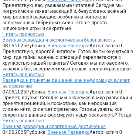
Приветствую вас, уважаемые читатели! Сегодня мы
погрузимся в захватывающий и, безусловно, важный
мир военной разведки, особенно в контексте
современных гибридных войн. Это не просто
шпионские игры и секретные
Читать полностью
Военная разведка и экологическая безопасность
08.06.2025
Рубрика:
Военная Разведка
Автор:
admin
0
Приветствую, дорогой читатель! Готов ли ты окунуться в
мир, где тайны военных операций переплетаются с
хрупкостью нашей планеты? Сегодня мы поговорим о,
казалось бы, несовместимых вещах: военной разведке
Читать полностью
Разведка и принятие решений: как информация влияет
на стратегию
07.06.2025
Рубрика:
Военная Разведка
Автор:
admin
0
Привет, друзья! Сегодня мы окунемся в мир разведки и
принятия решений, и посмотрим, как информация,
словно нити, сплетает стратегию. Готовы узнать, как
секретные данные формируют нашу реальность? Тогда
Читать полностью
Военная разведка и спортивные достижения
04.06.2025
Рубрика:
Военная Разведка
Автор:
admin
0