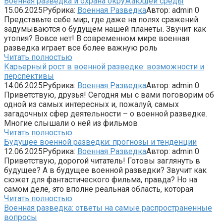
Военная разведка и охрана окружающей среды
15.06.2025
Рубрика:
Военная Разведка
Автор:
admin
0
Представьте себе мир, где даже на полях сражений
задумываются о будущем нашей планеты. Звучит как
утопия? Вовсе нет! В современном мире военная
разведка играет все более важную роль
Читать полностью
Карьерный рост в военной разведке: возможности и
перспективы
14.06.2025
Рубрика:
Военная Разведка
Автор:
admin
0
Приветствую, друзья! Сегодня мы с вами поговорим об
одной из самых интересных и, пожалуй, самых
загадочных сфер деятельности – о военной разведке.
Многие слышали о ней из фильмов
Читать полностью
Будущее военной разведки: прогнозы и тенденции
12.06.2025
Рубрика:
Военная Разведка
Автор:
admin
0
Приветствую, дорогой читатель! Готовы заглянуть в
будущее? А в будущее военной разведки? Звучит как
сюжет для фантастического фильма, правда? Но на
самом деле, это вполне реальная область, которая
Читать полностью
Военная разведка: ответы на самые распространенные
вопросы