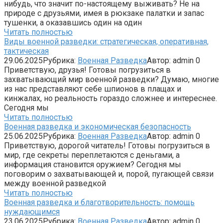
нибудь, что значит по-настоящему выживать? Не на
природе с друзьями, имея в рюкзаке палатки и запас
тушенки, а оказавшись один на один
Читать полностью
Виды военной разведки: стратегическая, оперативная,
тактическая
29.06.2025
Рубрика:
Военная Разведка
Автор:
admin
0
Приветствую, друзья! Готовы погрузиться в
захватывающий мир военной разведки? Думаю, многие
из нас представляют себе шпионов в плащах и
кинжалах, но реальность гораздо сложнее и интереснее.
Сегодня мы
Читать полностью
Военная разведка и экономическая безопасность
25.06.2025
Рубрика:
Военная Разведка
Автор:
admin
0
Приветствую, дорогой читатель! Готовы погрузиться в
мир, где секреты переплетаются с деньгами, а
информация становится оружием? Сегодня мы
поговорим о захватывающей и, порой, пугающей связи
между военной разведкой
Читать полностью
Военная разведка и благотворительность: помощь
нуждающимся
23.06.2025
Рубрика:
Военная Разведка
Автор:
admin
0