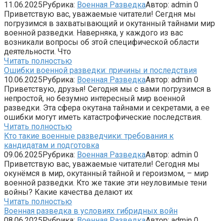
11.06.2025
Рубрика:
Военная Разведка
Автор:
admin
0
Приветствую вас, уважаемые читатели! Сегдня мы
погрузимся в захватывающий и окутанный тайнами мир
военной разведки. Наверняка, у каждого из вас
возникали вопросы об этой специфической области
деятельности. Что
Читать полностью
Ошибки военной разведки: причины и последствия
10.06.2025
Рубрика:
Военная Разведка
Автор:
admin
0
Приветствую, друзья! Сегодня мы с вами погрузимся в
непростой, но безумно интересный мир военной
разведки. Эта сфера окутана тайнами и секретами, а ее
ошибки могут иметь катастрофические последствия.
Читать полностью
Кто такие военные разведчики: требования к
кандидатам и подготовка
09.06.2025
Рубрика:
Военная Разведка
Автор:
admin
0
Приветствую вас, уважаемые читатели! Сегодня мы
окунёмся в мир, окутанный тайной и героизмом, – мир
военной разведки. Кто же такие эти неуловимые тени
войны? Какие качества делают их
Читать полностью
Военная разведка в условиях гибридных войн
08.06.2025
Рубрика:
Военная Разведка
Автор:
admin
0