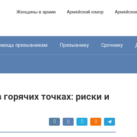
Женщины в армии
Армейский юмор
Армейски
омощь призывникам
Призывнику
Срочнику
 горячих точках: риски и