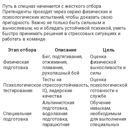
Путь в спецназ начинается с жесткого отбора.
Претенденты проходят через серию физических и
психологических испытаний, чтобы доказать свою
пригодность. Важно не только быть сильным и
выносливым, но и обладать устойчивой психикой, уметь
быстро принимать решения в стрессовых ситуациях и
работать в команде.
Этап отбора
Описание
Цель
Бег, подтягивания,
Оценка
Физическая
отжимания,
физической
подготовка
плавание,
выносливости и
рукопашный бой
силы
Тесты на
Оценка
Психологическое
стрессоустойчивость,
психологической
тестирование
IQ, лидерские
готовности к
качества
службе
Альпинистская
Обучение
подготовка,
навыкам,
Специальная
водолазная
необходимым
подготовка
подготовка,
для выполнения
парашютная
специальных