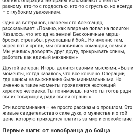
боевых операций. Ветераны вспоминают о ней по-
разному: кто-то с гордостью, кто-то с грустью, но всегда
– с глубоким уважением.
Один из ветеранов, назовем его Александр,
рассказывает: «Помню, как впервые попал на полигон.
Казалось, что это ад на земле! Бесконечные марш-
броски, стрельбы, рукопашный бой… Но именно там,
через пот и кровь, мы становились командой, семьей.
Мы учились доверять друг другу, прикрывать спины,
работать как единый механизм.»
Другой ветеран, Игорь, делится своими мыслями: «Были
моменты, когда казалось, что все кончено. Операции,
где шансы на выживание были минимальными. Но
именно в такие моменты проявляется настоящий
характер человека. Ты понимаешь, на что ты готов ради
своих товарищей, ради своей страны.»
Эти воспоминания – не просто рассказы о прошлом. Это
живые свидетельства о силе духа, о мужестве и о той
цене, которую приходится платить за мир и спокойствие.
Первые шаги: от новобранца до бойца