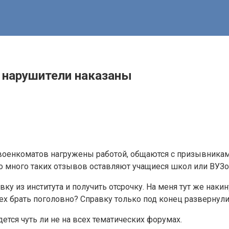
— нарушители наказаны
 военкоматов нагружены работой, общаются с призывниками
о много таких отзывов оставляют учащиеся школ или ВУЗо
ку из института и получить отсрочку. На меня тут же накин
всех брать поголовно? Справку только под конец развернул
ется чуть ли не на всех тематических форумах.