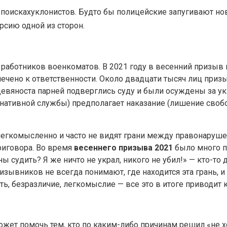
 поисках
уклонистов
. Будто бы полицейские запугивают нов
ерсию одной из сторон.
 работников военкоматов. В 2021 году в весенний призыв
ечено к ответственности. Около двадцати тысяч лиц приз
девяноста парней подверглись суду и были осуждены за ук
рнативной службы) предполагает наказание (лишение свобо
егкомысленно и часто не видят грани между правонаруше
иговора. Во время
весеннего призыва 2021
было много п
ы судить? Я же ничто не украл, никого не убил!» — кто-то
зывников не всегда понимают, где находится эта грань, и 
ь, безразличие, легкомыслие — все это в итоге приводит
может помочь тем, кто по каким-либо причинам решил «не х