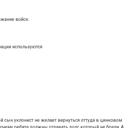
ржание войск.
рации используются
ой сын уклонист не желает вернуться оттуда в цинковом
почему ребята должны отдавать долг который не брали .А