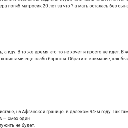
ера погиб матросик 20 лет за что ? а мать осталась без сын
ь, а иду. В то же время кто-то не хочет и просто не идет.
уклонистами еще слабо борются. Обратите внимание, как бы
тане, на Афганской границе, в далеком 94-м году. Так та
в — смех один.
лужить не будет.