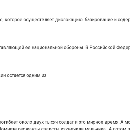
е, которое осуществляет дислокацию, базирование и соде
тавляющей ее национальной обороны. В Российской Феде
сии остается одним из
огибает около двух тысяч солдат и это мирное время .А м
Помните сержанты садисты изувечили мальчика . А потом 