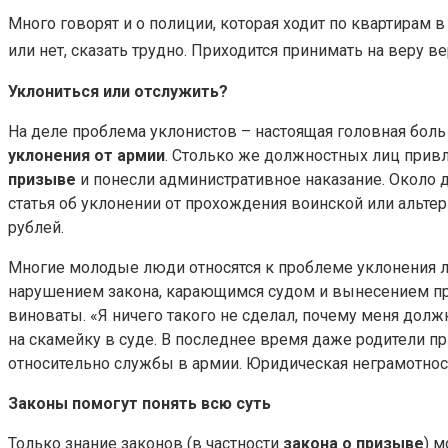
Много говорят и о полиции, которая ходит по квартирам в
или нет, сказать трудно. Приходится принимать на веру в
Уклониться или отслужить?
На деле проблема уклонистов – настоящая головная боль
уклонения от армии
. Столько же должностных лиц привл
призыве
и понесли административное наказание. Около 
статья об уклонении от прохождения воинской или альте
рублей.
Многие молодые люди относятся к проблеме уклонения л
нарушением закона, карающимся судом и вынесением пр
виноваты. «Я ничего такого не сделал, почему меня должн
на скамейку в суде. В последнее время даже родители при
относительно службы в армии. Юридическая неграмотност
Законы помогут понять всю суть
Только знание законов (в частности
закона о призыве
) 