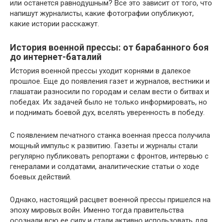
или останется равнодушным? Все это зависит от того, что
напишут журналисты, какие фотографии опубликуют,
какие истории расскажут.
История военной прессы: от барабанного боя
до интернет-баталий
История военной прессы уходит корнями в далекое
прошлое. Еще до появления газет и журналов, вестники и
глашатаи разносили по городам и селам вести о битвах и
победах. Их задачей было не только информировать, но
и поднимать боевой дух, вселять уверенность в победу.
С появлением печатного станка военная пресса получила
мощный импульс к развитию. Газеты и журналы стали
регулярно публиковать репортажи с фронтов, интервью с
генералами и солдатами, аналитические статьи о ходе
боевых действий.
Однако, настоящий расцвет военной прессы пришелся на
эпоху мировых войн. Именно тогда правительства
осознали всю ее силу и стали активно использовать для