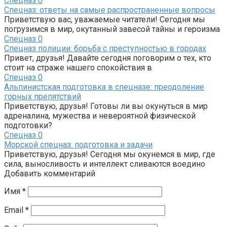
Спецназ
0
Спецназ: ответы на самые распространенные вопросы
Приветствую вас, уважаемые читатели! Сегодня мы
погрузимся в мир, окутанный завесой тайны и героизма
Спецназ
0
Спецназ полиции: борьба с преступностью в городах
Привет, друзья! Давайте сегодня поговорим о тех, кто
стоит на страже нашего спокойствия в
Спецназ
0
Альпинистская подготовка в спецназе: преодоление
горных препятствий
Приветствую, друзья! Готовы ли вы окунуться в мир
адреналина, мужества и невероятной физической
подготовки?
Спецназ
0
Морской спецназ: подготовка и задачи
Приветствую, друзья! Сегодня мы окунемся в мир, где
сила, выносливость и интеллект сливаются воедино
Добавить комментарий
Имя
*
Email
*